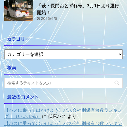
「萩・長門おとずれ号」7月1日より運行
開始！
2025/6/5
カテゴリー
検索
最近のコメント
【バスに乗って出かけよう】バス会社別保有台数ランキン
グ！（いい加減）
に
低床バス
より
【バスに乗って出かけよう】バス会社別保有台数ランキン