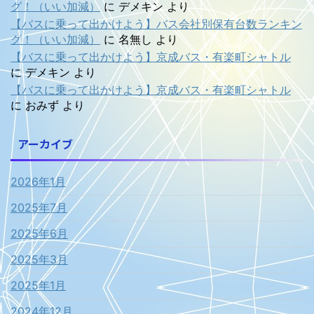
グ！（いい加減）
に
デメキン
より
【バスに乗って出かけよう】バス会社別保有台数ランキン
グ！（いい加減）
に
名無し
より
【バスに乗って出かけよう】京成バス・有楽町シャトル
に
デメキン
より
【バスに乗って出かけよう】京成バス・有楽町シャトル
に
おみず
より
アーカイブ
2026年1月
2025年7月
2025年6月
2025年3月
2025年1月
2024年12月