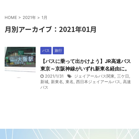
HOME
>
2021年
>
1月
月別アーカイブ：2021年01月
バス
旅行
【バスに乗って出かけよう】JR高速バス
東京～京阪神線がいずれ新東名経由に。
2021/1/31
ジェイアールバス関東
,
三ケ日
,
新城
,
新東名
,
東名
,
西日本ジェイアールバス
,
高速
バス