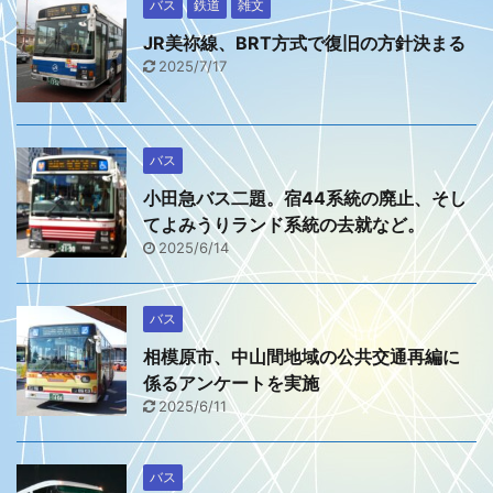
バス
鉄道
雑文
JR美祢線、BRT方式で復旧の方針決まる
2025/7/17
バス
小田急バス二題。宿44系統の廃止、そし
てよみうりランド系統の去就など。
2025/6/14
バス
相模原市、中山間地域の公共交通再編に
係るアンケートを実施
2025/6/11
バス