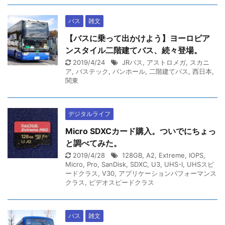
バス
雑文
【バスに乗って出かけよう】ヨーロピア
ンスタイル二階建てバス、続々登場。
2019/4/24
JRバス
,
アストロメガ
,
スカニ
ア
,
バステック
,
バンホール
,
二階建てバス
,
西日本
,
関東
デジタルライフ
Micro SDXCカード購入。ついでにちょっ
と調べてみた。
2019/4/28
128GB
,
A2
,
Extreme
,
IOPS
,
Micro
,
Pro
,
SanDisk
,
SDXC
,
U3
,
UHS-I
,
UHSスピ
ードクラス
,
V30
,
アプリケーションパフォーマンス
クラス
,
ビデオスピードクラス
バス
雑文