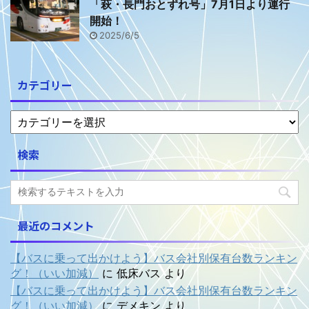
「萩・長門おとずれ号」7月1日より運行
開始！
2025/6/5
カテゴリー
検索
最近のコメント
【バスに乗って出かけよう】バス会社別保有台数ランキン
グ！（いい加減）
に
低床バス
より
【バスに乗って出かけよう】バス会社別保有台数ランキン
グ！（いい加減）
に
デメキン
より