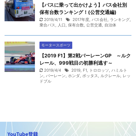
【バスに乗って出かけよう】バス会社別
保有台数ランキング！(公営交通編)
2019/4/11
2017年度
,
バス会社
,
ランキング
,
乗合バス
,
人口
,
保有台数
,
公営交通
,
自治体
モータースポーツ
【2019 F1】第2戦バーレーンGP ～ルク
レール、999戦目の初勝利逃す～
2019/4/4
2019
,
F1
,
トロロッソ
,
ハミルト
ン
,
バーレーン
,
ホンダ
,
ボッタス
,
ルクレール
,
レッ
ドブル
YouTube登録