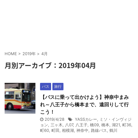
HOME
>
2019年
>
4月
月別アーカイブ：2019年04月
バス
旅行
【バスに乗って出かけよう】神奈中まみ
れ～八王子から橋本まで、遠回りして行
こう！
2019/4/28
YASSカレー
,
ミソ・インヴィジ
ョン
,
三ヶ木
,
八07
,
八王子
,
橋09
,
橋本
,
湖21
,
町36
,
町60
,
町田
,
相模湖
,
神奈中
,
路線バス
,
鶴川