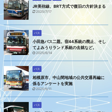
JR美祢線、BRT方式で復旧の方針決まる
2025/7/17
バス
小田急バス二題。宿44系統の廃止、そし
てよみうりランド系統の去就など。
2025/6/14
バス
相模原市、中山間地域の公共交通再編に
係るアンケートを実施
2025/6/11
バス