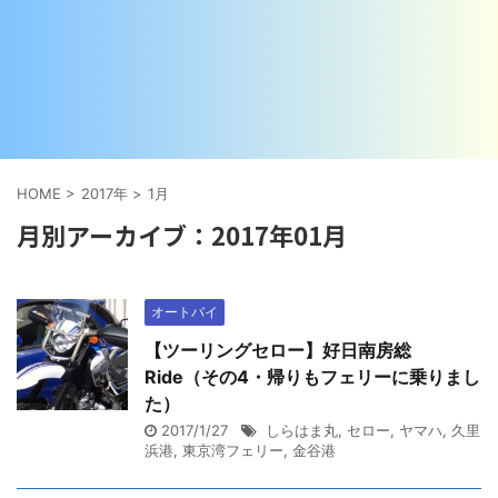
HOME
>
2017年
>
1月
月別アーカイブ：2017年01月
オートバイ
【ツーリングセロー】好日南房総
Ride（その4・帰りもフェリーに乗りまし
た）
2017/1/27
しらはま丸
,
セロー
,
ヤマハ
,
久里
浜港
,
東京湾フェリー
,
金谷港