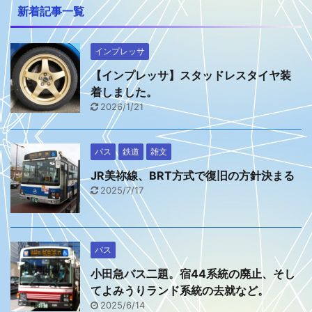
新着記事一覧
インプレッサ
【インプレッサ】スタッドレスタイヤ装
着しました。
2026/1/21
バス
鉄道
雑文
JR美祢線、BRT方式で復旧の方針決まる
2025/7/17
バス
小田急バス二題。宿44系統の廃止、そし
てよみうりランド系統の去就など。
2025/6/14