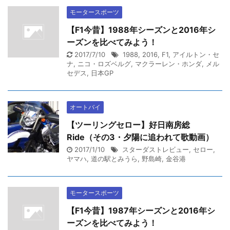
モータースポーツ
【F1今昔】1988年シーズンと2016年シ
ーズンを比べてみよう！
2017/7/10
1988
,
2016
,
F1
,
アイルトン・セ
ナ
,
ニコ・ロズベルグ
,
マクラーレン・ホンダ
,
メル
セデス
,
日本GP
オートバイ
【ツーリングセロー】好日南房総
Ride（その3・夕陽に追われて歌動画）
2017/1/10
スターダストレビュー
,
セロー
,
ヤマハ
,
道の駅とみうら
,
野島崎
,
金谷港
モータースポーツ
【F1今昔】1987年シーズンと2016年シ
ーズンを比べてみよう！