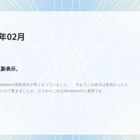
年02月
い更新表示。
 Updateの更新表示が青くなっていました。 今までこの表示は黄色かったり
で驚きましたが、どうやらこれはWindows11に更新でき ...