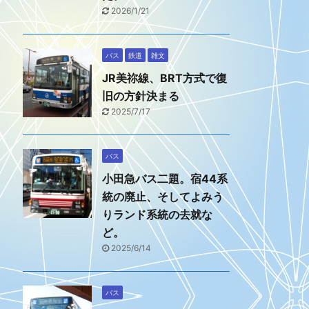
2026/1/21
バス
鉄道
雑文
JR美祢線、BRT方式で復
旧の方針決まる
2025/7/17
バス
小田急バス二題。宿44系
統の廃止、そしてよみう
りランド系統の去就な
ど。
2025/6/14
バス