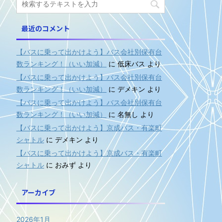
最近のコメント
【バスに乗って出かけよう】バス会社別保有台
数ランキング！（いい加減）
に
低床バス
より
【バスに乗って出かけよう】バス会社別保有台
数ランキング！（いい加減）
に
デメキン
より
【バスに乗って出かけよう】バス会社別保有台
数ランキング！（いい加減）
に
名無し
より
【バスに乗って出かけよう】京成バス・有楽町
シャトル
に
デメキン
より
【バスに乗って出かけよう】京成バス・有楽町
シャトル
に
おみず
より
アーカイブ
2026年1月