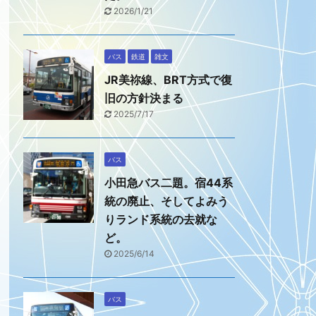
2026/1/21
バス
鉄道
雑文
JR美祢線、BRT方式で復
旧の方針決まる
2025/7/17
バス
小田急バス二題。宿44系
統の廃止、そしてよみう
りランド系統の去就な
ど。
2025/6/14
バス