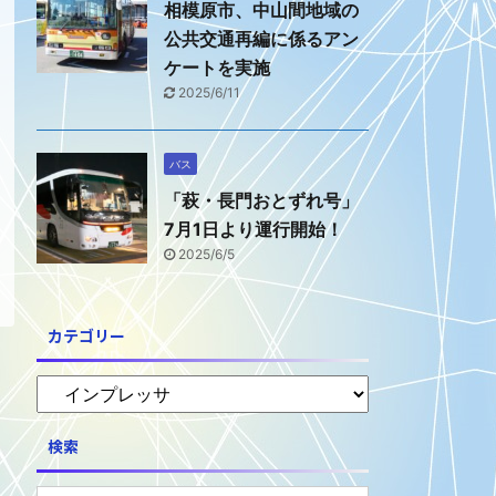
相模原市、中山間地域の
公共交通再編に係るアン
ケートを実施
2025/6/11
バス
「萩・長門おとずれ号」
7月1日より運行開始！
2025/6/5
カテゴリー
検索