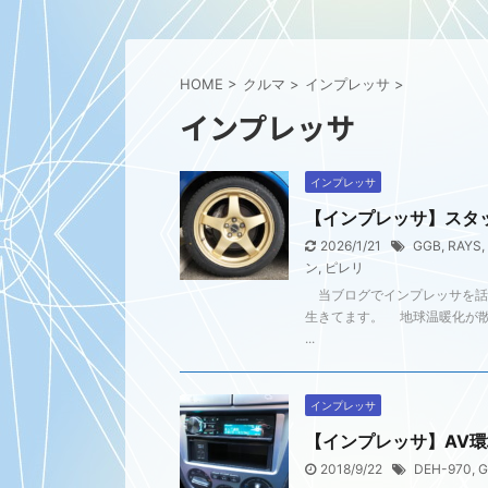
HOME
>
クルマ
>
インプレッサ
>
インプレッサ
インプレッサ
【インプレッサ】スタ
2026/1/21
GGB
,
RAYS
,
ン
,
ピレリ
当ブログでインプレッサを話題
生きてます。 地球温暖化が
...
インプレッサ
【インプレッサ】AV
2018/9/22
DEH-970
,
G