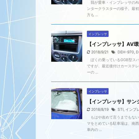
我が愛車・インプレッサのA
ンタークラスターの様子。最
方も ...
インプレッサ
【インプレッサ】AV環
2018/9/21
DEH-970
,
D
ぼくの乗っているGGB型スバ
ですが、最近後付けカーステレ
ーの ...
インプレッサ
【インプレッサ】サン
2018/8/19
STI
,
インプ
もはや改めて言うまでもない
マをとめている駐車場は、南西
車内の ...