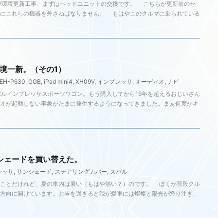
V環境更新工事、まずはヘッドユニットの交換です。 こちらが更新前のセ
初にこれらの機器を外さねばなりません。 もはやこのクルマに乗られている
境一新。（その1）
EH-P630
,
GGB
,
iPad mini4
,
XH09V
,
インプレッサ
,
オーディオ
,
ナビ
ルインプレッサスポーツワゴン。もう購入してから16年を超えるおじいさん
オが起動しない事象がたまに発生するようになってきました。まぁ何度かキ
シェードを買い替えた。
レッサ
,
サンシェード
,
ステアリングカバー
,
スバル
ことだけれど、夏の車内は暑い（もはや熱い？）のです。 ぼくが普段クル
方向に開けています。お昼を過ぎると我が愛車には燦燦と陽光が降り注ぎ、