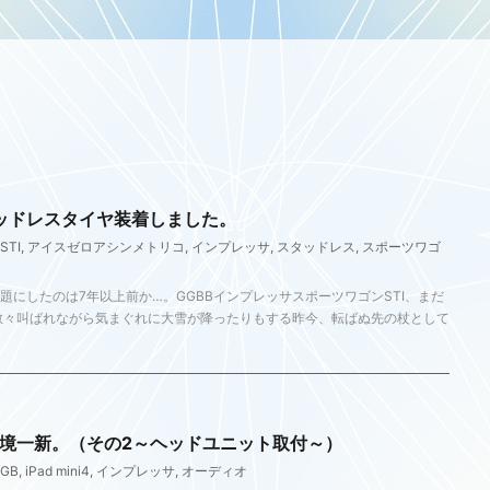
ッドレスタイヤ装着しました。
STI
,
アイスゼロアシンメトリコ
,
インプレッサ
,
スタッドレス
,
スポーツワゴ
にしたのは7年以上前か…。GGBBインプレッサスポーツワゴンSTI、まだ
散々叫ばれながら気まぐれに大雪が降ったりもする昨今、転ばぬ先の杖として
環境一新。（その2～ヘッドユニット取付～）
GB
,
iPad mini4
,
インプレッサ
,
オーディオ