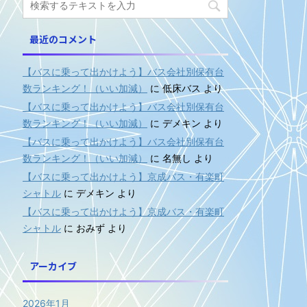
最近のコメント
【バスに乗って出かけよう】バス会社別保有台
数ランキング！（いい加減）
に
低床バス
より
【バスに乗って出かけよう】バス会社別保有台
数ランキング！（いい加減）
に
デメキン
より
【バスに乗って出かけよう】バス会社別保有台
数ランキング！（いい加減）
に
名無し
より
【バスに乗って出かけよう】京成バス・有楽町
シャトル
に
デメキン
より
【バスに乗って出かけよう】京成バス・有楽町
シャトル
に
おみず
より
アーカイブ
2026年1月