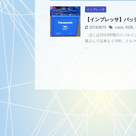
インプレッサ
【インプレッサ】バッ
2018/8/15
caos
,
GGB
,
ぼくは2002年製のスバルイ
購入して以来もう15年。クル
...