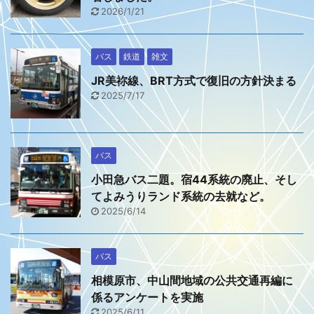
2026/1/21
バス
鉄道
雑文
JR美祢線、BRT方式で復旧の方針決まる
2025/7/17
バス
小田急バス二題。宿44系統の廃止、そし
てよみうりランド系統の去就など。
2025/6/14
バス
相模原市、中山間地域の公共交通再編に
係るアンケートを実施
2025/6/11