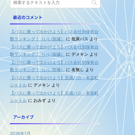
最近のコメント
【バスに乗って出かけよう】バス会社別保有台
数ランキング！（いい加減）
に
低床バス
より
【バスに乗って出かけよう】バス会社別保有台
数ランキング！（いい加減）
に
デメキン
より
【バスに乗って出かけよう】バス会社別保有台
数ランキング！（いい加減）
に
名無し
より
【バスに乗って出かけよう】京成バス・有楽町
シャトル
に
デメキン
より
【バスに乗って出かけよう】京成バス・有楽町
シャトル
に
おみず
より
アーカイブ
2026年1月