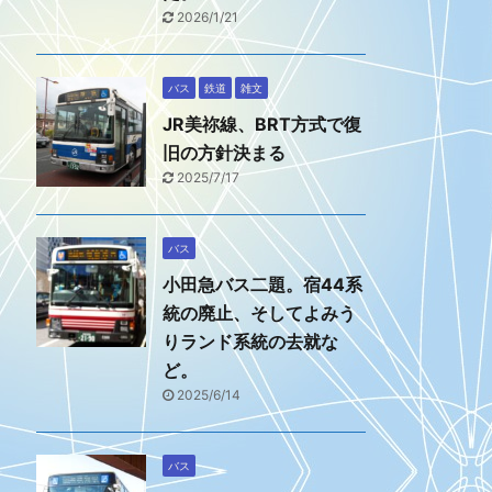
2026/1/21
バス
鉄道
雑文
JR美祢線、BRT方式で復
旧の方針決まる
2025/7/17
バス
小田急バス二題。宿44系
統の廃止、そしてよみう
りランド系統の去就な
ど。
2025/6/14
バス