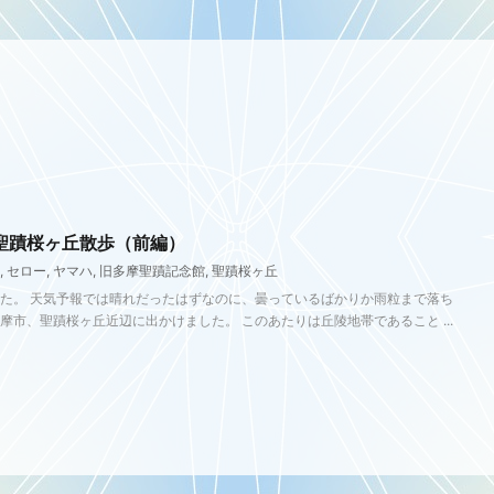
聖蹟桜ヶ丘散歩（前編）
,
セロー
,
ヤマハ
,
旧多摩聖蹟記念館
,
聖蹟桜ヶ丘
ました。 天気予報では晴れだったはずなのに、曇っているばかりか雨粒まで落ち
市、聖蹟桜ヶ丘近辺に出かけました。 このあたりは丘陵地帯であること ...