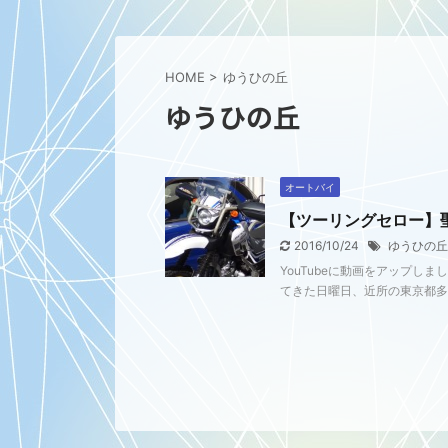
HOME
>
ゆうひの丘
ゆうひの丘
オートバイ
【ツーリングセロー】
2016/10/24
ゆうひの丘
YouTubeに動画をアップし
てきた日曜日、近所の東京都多摩