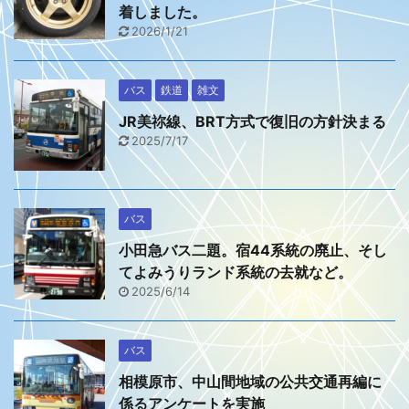
着しました。
2026/1/21
バス
鉄道
雑文
JR美祢線、BRT方式で復旧の方針決まる
2025/7/17
バス
小田急バス二題。宿44系統の廃止、そし
てよみうりランド系統の去就など。
2025/6/14
バス
相模原市、中山間地域の公共交通再編に
係るアンケートを実施