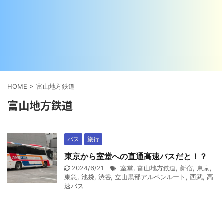
HOME
>
富山地方鉄道
富山地方鉄道
バス
旅行
東京から室堂への直通高速バスだと！？
2024/6/21
室堂
,
富山地方鉄道
,
新宿
,
東京
,
東急
,
池袋
,
渋谷
,
立山黒部アルペンルート
,
西武
,
高
速バス