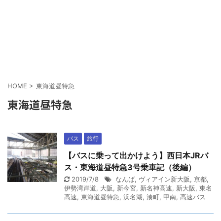
HOME
>
東海道昼特急
東海道昼特急
バス
旅行
【バスに乗って出かけよう】西日本JRバ
ス・東海道昼特急3号乗車記（後編）
2019/7/8
なんば
,
ヴィアイン新大阪
,
京都
,
伊勢湾岸道
,
大阪
,
新今宮
,
新名神高速
,
新大阪
,
東名
高速
,
東海道昼特急
,
浜名湖
,
湊町
,
甲南
,
高速バス