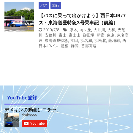
バス
旅行
【バスに乗って出かけよう】西日本JRバ
ス・東海道昼特急3号乗車記（前編）
2019/7/8
厚木
,
向ヶ丘
,
大井川
,
大和
,
天竜
川
,
安倍川
,
富士
,
富士山
,
御殿場
,
新宿
,
東京
,
東名高
速
,
東海道昼特急
,
江田
,
浜名湖
,
浜松北
,
薩埵峠
,
西
日本JRバス
,
足柄
,
静岡
,
首都高速
YouTube登録
デメキンの動画はコチラ。