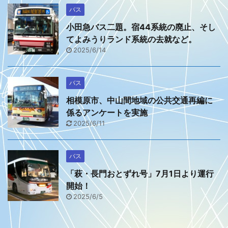
バス
小田急バス二題。宿44系統の廃止、そし
てよみうりランド系統の去就など。
2025/6/14
バス
相模原市、中山間地域の公共交通再編に
係るアンケートを実施
2025/6/11
バス
「萩・長門おとずれ号」7月1日より運行
開始！
2025/6/5