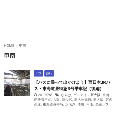
HOME
>
甲南
甲南
バス
旅行
【バスに乗って出かけよう】西日本JRバ
ス・東海道昼特急3号乗車記（後編）
2019/7/8
なんば
,
ヴィアイン新大阪
,
京都
,
伊勢湾岸道
,
大阪
,
新今宮
,
新名神高速
,
新大阪
,
東名
高速
,
東海道昼特急
,
浜名湖
,
湊町
,
甲南
,
高速バス