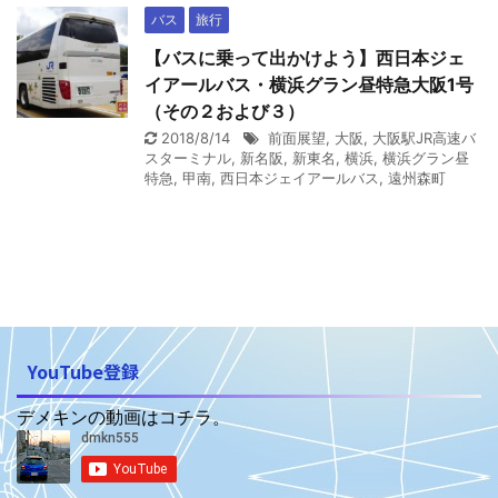
バス
旅行
【バスに乗って出かけよう】西日本ジェ
イアールバス・横浜グラン昼特急大阪1号
（その２および３）
2018/8/14
前面展望
,
大阪
,
大阪駅JR高速バ
スターミナル
,
新名阪
,
新東名
,
横浜
,
横浜グラン昼
特急
,
甲南
,
西日本ジェイアールバス
,
遠州森町
YouTube登録
デメキンの動画はコチラ。