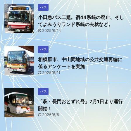
バス
小田急バス二題。宿44系統の廃止、そし
てよみうりランド系統の去就など。
2025/6/14
バス
相模原市、中山間地域の公共交通再編に
係るアンケートを実施
2025/6/11
バス
「萩・長門おとずれ号」7月1日より運行
開始！
2025/6/5