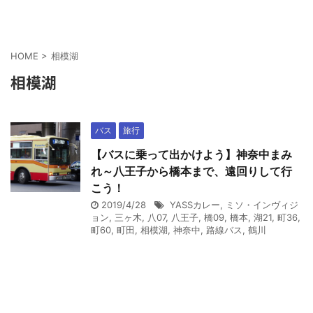
HOME
>
相模湖
相模湖
バス
旅行
【バスに乗って出かけよう】神奈中まみ
れ～八王子から橋本まで、遠回りして行
こう！
2019/4/28
YASSカレー
,
ミソ・インヴィジ
ョン
,
三ヶ木
,
八07
,
八王子
,
橋09
,
橋本
,
湖21
,
町36
,
町60
,
町田
,
相模湖
,
神奈中
,
路線バス
,
鶴川