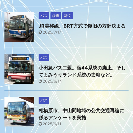
バス
鉄道
雑文
JR美祢線、BRT方式で復旧の方針決まる
2025/7/17
バス
小田急バス二題。宿44系統の廃止、そし
てよみうりランド系統の去就など。
2025/6/14
バス
相模原市、中山間地域の公共交通再編に
係るアンケートを実施
2025/6/11