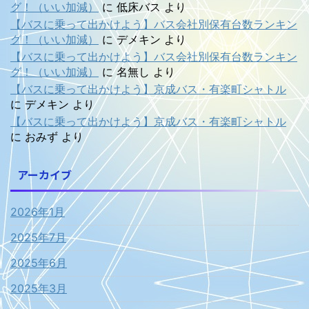
グ！（いい加減）
に
低床バス
より
【バスに乗って出かけよう】バス会社別保有台数ランキン
グ！（いい加減）
に
デメキン
より
【バスに乗って出かけよう】バス会社別保有台数ランキン
グ！（いい加減）
に
名無し
より
【バスに乗って出かけよう】京成バス・有楽町シャトル
に
デメキン
より
【バスに乗って出かけよう】京成バス・有楽町シャトル
に
おみず
より
アーカイブ
2026年1月
2025年7月
2025年6月
2025年3月