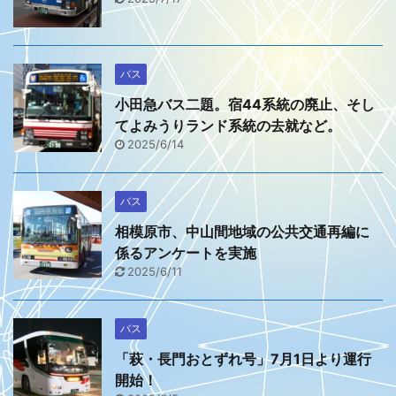
バス
小田急バス二題。宿44系統の廃止、そし
てよみうりランド系統の去就など。
2025/6/14
バス
相模原市、中山間地域の公共交通再編に
係るアンケートを実施
2025/6/11
バス
「萩・長門おとずれ号」7月1日より運行
開始！