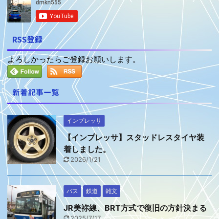
RSS登録
よろしかったらご登録お願いします。
新着記事一覧
インプレッサ
【インプレッサ】スタッドレスタイヤ装
着しました。
2026/1/21
バス
鉄道
雑文
JR美祢線、BRT方式で復旧の方針決まる
2025/7/17