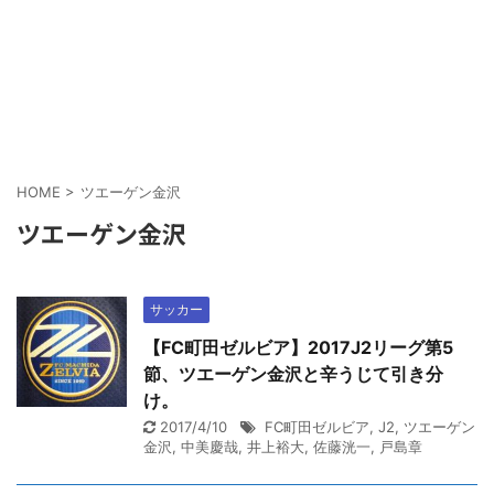
HOME
>
ツエーゲン金沢
ツエーゲン金沢
サッカー
【FC町田ゼルビア】2017J2リーグ第5
節、ツエーゲン金沢と辛うじて引き分
け。
2017/4/10
FC町田ゼルビア
,
J2
,
ツエーゲン
金沢
,
中美慶哉
,
井上裕大
,
佐藤洸一
,
戸島章