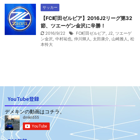
サッカー
【FC町田ゼルビア】2016J2リーグ第32
節、ツエーゲン金沢に辛勝！
2016/9/22
FC町田ゼルビア
,
J2
,
ツエーゲ
ン金沢
,
中村祐也
,
仲川輝人
,
太田康介
,
山崎雅人
,
松
本怜大
YouTube登録
デメキンの動画はコチラ。