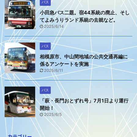
バス
小田急バス二題。宿44系統の廃止、そし
てよみうりランド系統の去就など。
2025/6/14
バス
相模原市、中山間地域の公共交通再編に
係るアンケートを実施
2025/6/11
バス
「萩・長門おとずれ号」7月1日より運行
開始！
2025/6/5
カテゴリー