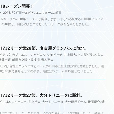
018シーズン開幕！
ー
,
2018
,
FC町田ゼルビア
,
ユニフォーム
,
町田
2リーグの2018年シーズンが開幕します。ぼくの応援するFC町田ゼルビア
50の16位と、目的のひとつであったJ2リーグ残留を果たしました。 ...
017J2リーグ第28節、名古屋グランパスに敗北。
ビア
,
J2
,
ガブリエル シャビエル
,
シモビッチ
,
井上裕大
,
名古屋グランパス
,
新井一耀
,
町田市立陸上競技場
,
青木亮太
ルビアは名古屋グランパスとホームの町田市立陸上競技場で対戦しました。結
8分10敗で勝ち点は38のまま。順位は22チーム中15位となりました ...
017J2リーグ第27節、大分トリニータに勝利。
ビア
,
J2
,
シキーニョ
,
井上裕大
,
大分トリニータ
,
大分銀行ドーム
,
後藤優介
,
鈴
ルビアは大分トリニータとアウェイの大分銀行ドームで対戦しました。結果は