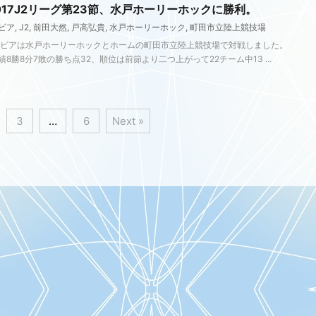
017J2リーグ第23節、水戸ホーリーホックに勝利。
ビア
,
J2
,
前田大然
,
戸高弘貴
,
水戸ホーリーホック
,
町田市立陸上競技場
ルビアは水戸ホーリーホックとホームの町田市立陸上競技場で対戦しました。
8勝8分7敗の勝ち点32、順位は前節より二つ上がって22チーム中13 ...
3
…
6
Next »