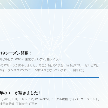
019シーズン開幕！
町田ゼルビア
,
WAON
,
東京ヴェルディ
,
柏レイソル
年のJ2リーグが開幕しました。そこからはや2試合。我らがFC町田ゼルビアは
のイーブンスコアで22チーム中14位となっています。 開幕戦は ...
今年のユニが届きました！
ー
,
2019
,
FC町田ゼルビア
,
J2
,
svolme
,
イーグル建創
,
サイバーエージェント
,
小田急電鉄
,
玉川大学
,
町田市