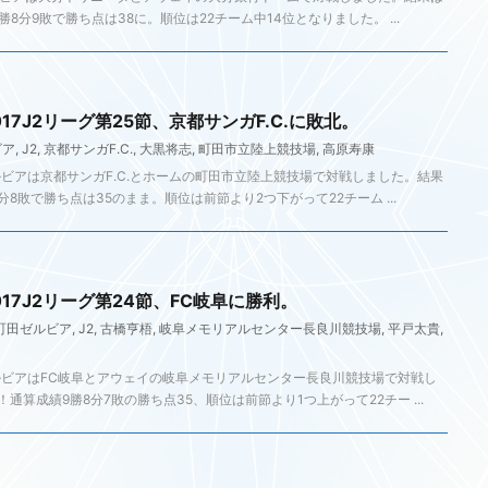
勝8分9敗で勝ち点は38に。順位は22チーム中14位となりました。 ...
17J2リーグ第25節、京都サンガF.C.に敗北。
ビア
,
J2
,
京都サンガF.C.
,
大黒将志
,
町田市立陸上競技場
,
高原寿康
ルビアは京都サンガF.C.とホームの町田市立陸上競技場で対戦しました。結果
分8敗で勝ち点は35のまま。順位は前節より2つ下がって22チーム ...
17J2リーグ第24節、FC岐阜に勝利。
町田ゼルビア
,
J2
,
古橋亨梧
,
岐阜メモリアルセンター長良川競技場
,
平戸太貴
,
ルビアはFC岐阜とアウェイの岐阜メモリアルセンター長良川競技場で対戦し
通算成績9勝8分7敗の勝ち点35、順位は前節より1つ上がって22チー ...