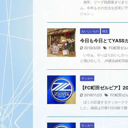
例年、リーグ戦開幕ぎりぎり
ム。今年もその文法を忠実に
ジェン ...
おいしいもの
雑文
今日も今日とてYASS
2019/3/26
FC町田ゼル
いやぁ、やっぱりおいしかった
と飛び出して、JR横浜線町田駅
サッカー
【FC町田ゼルビア】2
2018/11/23
FC町田ゼ
ぼくの応援するサッカークラブ
した。成績は21勝13分8敗で勝
サッカー