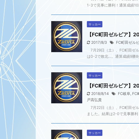
1-3で見事に勝利！通算成績10
サッカー
【FC町田ゼルビア】20
2017/8/3
FC町田ゼル
7月29日（土）、FC町田ゼ
は0-2で敗北…。通算成績9勝8
サッカー
【FC町田ゼルビア】20
2018/8/14
FC岐阜
,
FC
戸高弘貴
7月22日（土）、FC町田ゼ
ました。結果は2-0で見事勝利！
サッカー