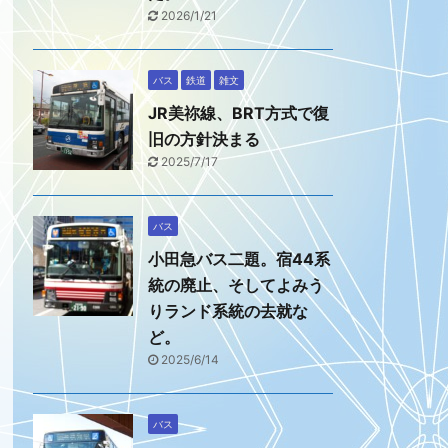
2026/1/21
バス
鉄道
雑文
JR美祢線、BRT方式で復
旧の方針決まる
2025/7/17
バス
小田急バス二題。宿44系
統の廃止、そしてよみう
りランド系統の去就な
ど。
2025/6/14
バス