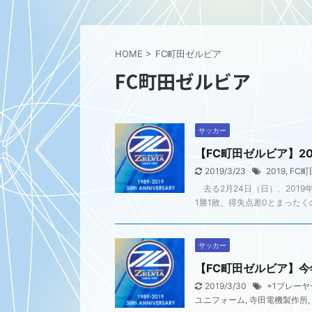
HOME
>
FC町田ゼルビア
FC町田ゼルビア
サッカー
【FC町田ゼルビア】2
2019/3/23
2019
,
FC
去る2月24日（日）、2019
1勝1敗、得失点差0とまったく
サッカー
【FC町田ゼルビア】
2019/3/30
+1プレーヤ
ユニフォーム
,
寺田電機製作所
,