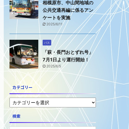
相模原市、中山間地域の
公共交通再編に係るアン
ケートを実施
2025/6/11
バス
「萩・長門おとずれ号」
7月1日より運行開始！
2025/6/5
カテゴリー
検索