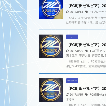
【FC町田ゼルビア】2
2018/8/14
+1プレーヤ
いよいよ待ちわびたサッカーJ
は昨季11勝17分14敗、勝ち点
サッカー
【FC町田ゼルビア】2
2017/8/20
FC町田ゼル
家本政明
,
平戸太貴
,
戸高弘貴
,
8月16日（水）、FC町田ゼ
果は3-4で惜敗。通算成績10勝
サッカー
【FC町田ゼルビア】2
2017/8/15
FC町田ゼル
木孝司
8月11日（金）、FC町田ゼ