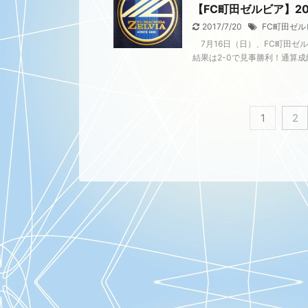
【FC町田ゼルビア】2
2017/7/20
FC町田ゼル
7月16日（日）、FC町田ゼ
結果は2-0で見事勝利！通算成績
1
2