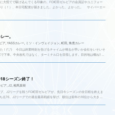
に大慌てで駆け込んでくる印象の、FC町田ゼルビアの会員証やユニフォー
守り（！）、本日宅配便が届きました。よかった、よかった。 サイバーエー
カレー。
ビア
,
YASSカレー
,
ミソ・インヴェイジョン
,
町田
,
角煮カレー
！(^_^) 今日は終業時刻を告げるチャイムが鳴るが早いか会社をいそいそ
で下車。中央改札ではなく、ターミナル口を目指します。目的地は概ね1 ...
018シーズン終了！
ルビア
,
J2
,
相馬直樹
、J2リーグを戦うFC町田ゼルビアが、先日今シーズンの全日程を終えま
ち点76、J2リーグでの過去最高戦績を挙げ、順位は前年の16位から大き ...