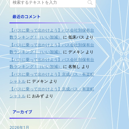
最近のコメント
【バスに乗って出かけよう】バス会社別保有台
数ランキング！（いい加減）
に
低床バス
より
【バスに乗って出かけよう】バス会社別保有台
数ランキング！（いい加減）
に
デメキン
より
【バスに乗って出かけよう】バス会社別保有台
数ランキング！（いい加減）
に
名無し
より
【バスに乗って出かけよう】京成バス・有楽町
シャトル
に
デメキン
より
【バスに乗って出かけよう】京成バス・有楽町
シャトル
に
おみず
より
アーカイブ
2026年1月