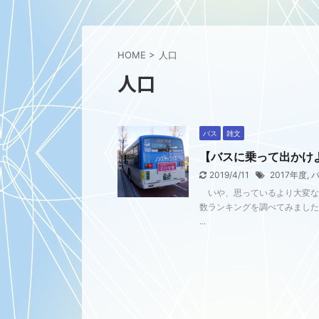
HOME
>
人口
人口
バス
雑文
【バスに乗って出かけ
2019/4/11
2017年度
,
いや、思っているより大変なん
数ランキングを調べてみました
...