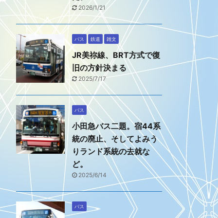
2026/1/21
バス
鉄道
雑文
JR美祢線、BRT方式で復
旧の方針決まる
2025/7/17
バス
小田急バス二題。宿44系
統の廃止、そしてよみう
りランド系統の去就な
ど。
2025/6/14
バス