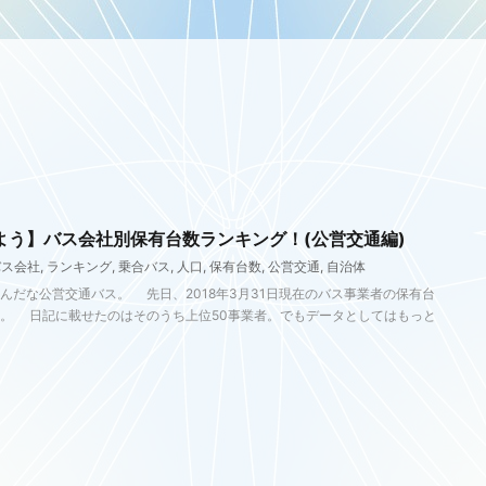
よう】バス会社別保有台数ランキング！(公営交通編)
バス会社
,
ランキング
,
乗合バス
,
人口
,
保有台数
,
公営交通
,
自治体
だな公営交通バス。 先日、2018年3月31日現在のバス事業者の保有台
。 日記に載せたのはそのうち上位50事業者。でもデータとしてはもっと