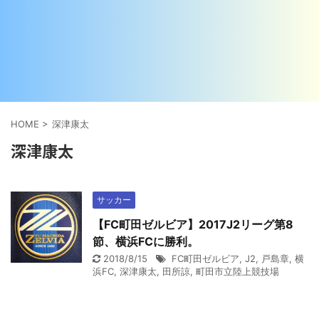
HOME
>
深津康太
深津康太
サッカー
【FC町田ゼルビア】2017J2リーグ第8
節、横浜FCに勝利。
2018/8/15
FC町田ゼルビア
,
J2
,
戸島章
,
横
浜FC
,
深津康太
,
田所諒
,
町田市立陸上競技場