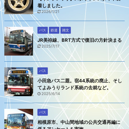
着しました。
2026/1/21
バス
鉄道
雑文
JR美祢線、BRT方式で復旧の方針決まる
2025/7/17
バス
小田急バス二題。宿44系統の廃止、そし
てよみうりランド系統の去就など。
2025/6/14
バス
相模原市、中山間地域の公共交通再編に
係るアンケートを実施