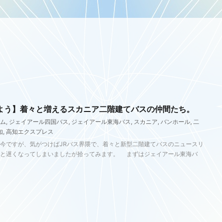
よう】着々と増えるスカニア二階建てバスの仲間たち。
ム
,
ジェイアール四国バス
,
ジェイアール東海バス
,
スカニア
,
バンホール
,
二
知
,
高知エクスプレス
今ですが、気がつけばJRバス界隈で、着々と新型二階建てバスのニュースリ
っと遅くなってしまいましたが拾ってみます。 まずはジェイアール東海バ