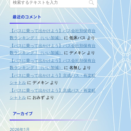
最近のコメント
【バスに乗って出かけよう】バス会社別保有台
数ランキング！（いい加減）
に
低床バス
より
【バスに乗って出かけよう】バス会社別保有台
数ランキング！（いい加減）
に
デメキン
より
【バスに乗って出かけよう】バス会社別保有台
数ランキング！（いい加減）
に
名無し
より
【バスに乗って出かけよう】京成バス・有楽町
シャトル
に
デメキン
より
【バスに乗って出かけよう】京成バス・有楽町
シャトル
に
おみず
より
アーカイブ
2026年1月