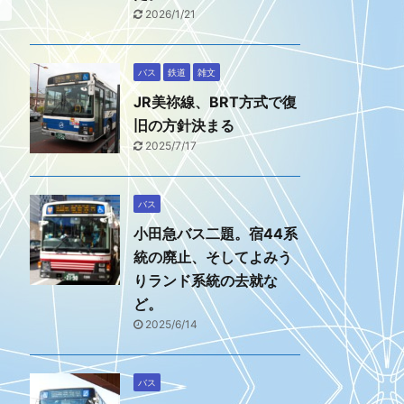
2026/1/21
バス
鉄道
雑文
JR美祢線、BRT方式で復
旧の方針決まる
2025/7/17
バス
小田急バス二題。宿44系
統の廃止、そしてよみう
りランド系統の去就な
ど。
2025/6/14
バス