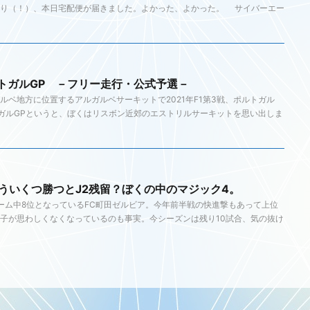
守り（！）、本日宅配便が届きました。よかった、よかった。 サイバーエー
ポルトガルGP －フリー走行・公式予選－
ベ地方に位置するアルガルベサーキットで2021年F1第3戦、ポルトガル
ガルGPというと、ぼくはリスボン近郊のエストリルサーキットを思い出しま
ういくつ勝つとJ2残留？ぼくの中のマジック4。
チーム中8位となっているFC町田ゼルビア。今年前半戦の快進撃もあって上位
子が思わしくなくなっているのも事実。今シーズンは残り10試合、気の抜け