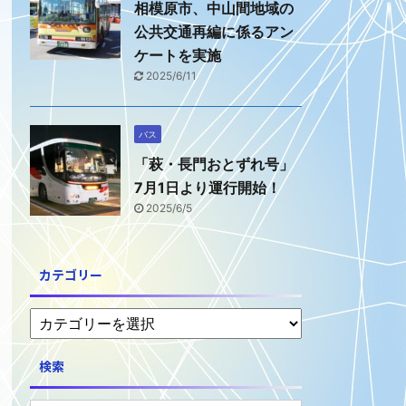
相模原市、中山間地域の
公共交通再編に係るアン
ケートを実施
2025/6/11
バス
「萩・長門おとずれ号」
7月1日より運行開始！
2025/6/5
カテゴリー
検索