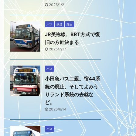
2026/1/21
バス
鉄道
雑文
JR美祢線、BRT方式で復
旧の方針決まる
2025/7/17
バス
小田急バス二題。宿44系
統の廃止、そしてよみう
りランド系統の去就な
ど。
2025/6/14
バス