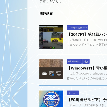
ご覧ください
。
関連記事
モータースポーツ
【2017F1】第11戦
7月30日（日）、2017年F
フェルナンド・アロンソ選手が6
Windows11
雑文
【Windows11】青
ふと気づいたら、Windows
赤かったりというのが定番だったの
サッカー
【FC町田ゼルビア】
例年、リーグ戦開幕ぎりぎり