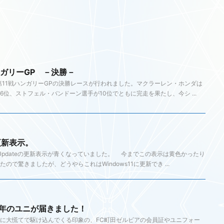
ハンガリーGP －決勝－
1第11戦ハンガリーGPの決勝レースが行われました。マクラーレン・ホンダは
位、ストフェル・バンドーン選手が10位でともに完走を果たし、今シ ...
い更新表示。
 Updateの更新表示が青くなっていました。 今までこの表示は黄色かったり
で驚きましたが、どうやらこれはWindows11に更新でき ...
今年のユニが届きました！
に大慌てで駆け込んでくる印象の、FC町田ゼルビアの会員証やユニフォー