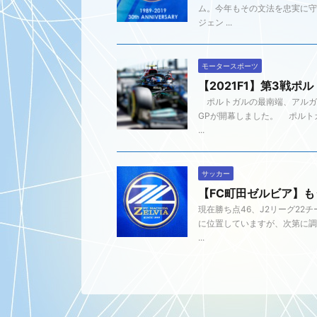
ム。今年もその文法を忠実に
ジェン ...
モータースポーツ
【2021F1】第3戦
ポルトガルの最南端、アルガル
GPが開幕しました。 ポルト
...
サッカー
【FC町田ゼルビア】も
現在勝ち点46、J2リーグ22
に位置していますが、次第に調
...