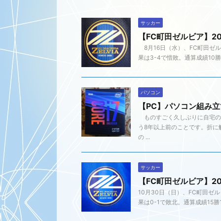
サッカー
【FC町田ゼルビア】2
8月16日（水）、FC町田ゼ
果は3-4で惜敗。通算成績10勝
パソコン
【PC】パソコン組み
ものすごく久しぶりに自宅のパ
う8年以上前のことです。折に
の ...
サッカー
【FC町田ゼルビア】2
10月30日（日）、FC町田
果は0-1で敗北。通算成績15勝