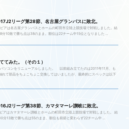
017J2リーグ第28節、名古屋グランパスに敗北。
ルビアは名古屋グランパスとホームの町田市立陸上競技場で対戦しました。結
8分10敗で勝ち点は38のまま。順位は22チーム中15位となりました ...
立ててみた。（その１）
ソコンをリニューアルしました。 以前組み立てたのは2011年11月、も
触れて部品をちょこちょこ交換してはいましたが、最終的にスペックは以下
016J2リーグ第38節、カマタマーレ讃岐に敗北。
ゼルビアはカマタマーレ讃岐とホームの町田市立陸上競技場で対戦しました。 結
10分13敗で勝ち点は55のまま、順位も前節と変わらず22チーム中 ...