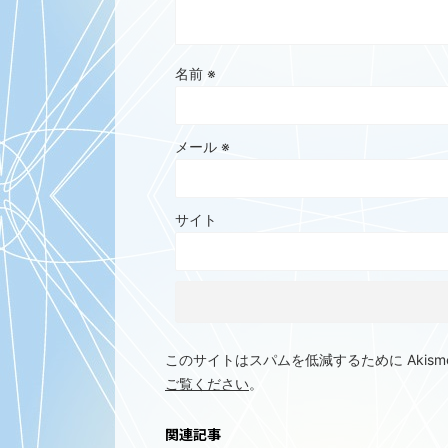
名前
※
メール
※
サイト
このサイトはスパムを低減するために Akism
ご覧ください
。
関連記事