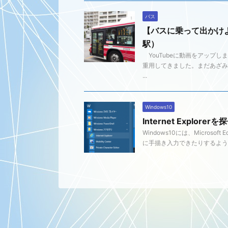
バス
【バスに乗って出かけ
駅）
YouTubeに動画をアップ
重用してきました。まだあざみ
...
Windows10
Internet Explorer
Windows10には、Micro
に手描き入力できたりするようで