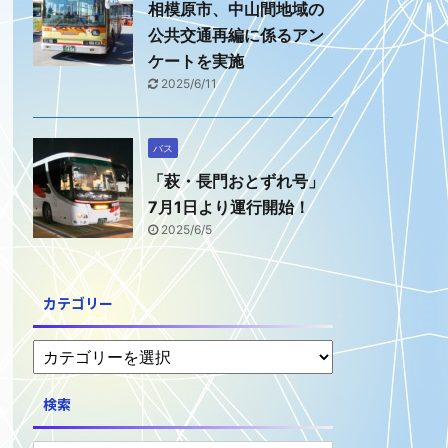
相模原市、中山間地域の
公共交通再編に係るアン
ケートを実施
2025/6/11
バス
「萩・長門おとずれ号」
7月1日より運行開始！
2025/6/5
カテゴリー
検索