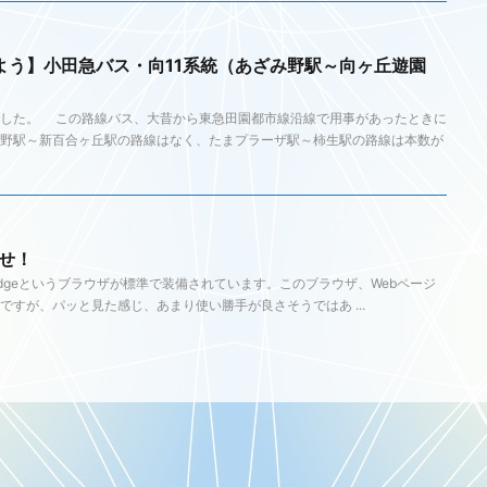
よう】小田急バス・向11系統（あざみ野駅～向ヶ丘遊園
しました。 この路線バス、大昔から東急田園都市線沿線で用事があったときに
野駅～新百合ヶ丘駅の路線はなく、たまプラーザ駅～柿生駅の路線は本数が
を探せ！
soft Edgeというブラウザが標準で装備されています。このブラウザ、Webページ
すが、パッと見た感じ、あまり使い勝手が良さそうではあ ...