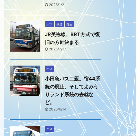
2026/1/21
バス
鉄道
雑文
JR美祢線、BRT方式で復
旧の方針決まる
2025/7/17
バス
小田急バス二題。宿44系
統の廃止、そしてよみう
りランド系統の去就な
ど。
2025/6/14
バス