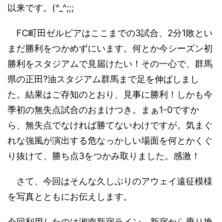
以来です。(^_^;;;
FC町田ゼルビアはここまでの3試合、2分1敗とい
まだ勝利をつかめずにいます。何とか今シーズン初
勝利をスタジアムで見届けたい！その一心で、群馬
県の正田?油スタジアム群馬まで足を伸ばしまし
た。結果はご存知のとおり、見事に勝利！しかも今
季初の無失点試合のおまけつき。まぁ1-0ですか
ら、無失点でなければ勝てないわけですが。気まぐ
れな強風が演出する危なっかしい場面を何とかくぐ
り抜けて、勝ち点3をつかみ取りました。感激！
さて、今回はそんな久しぶりのアウェイ遠征模様
を写真とともにお伝えします。
今回利用したのは湘南新宿ライン。新宿から乗り換