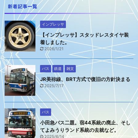
新着記事一覧
インプレッサ
【インプレッサ】スタッドレスタイヤ装
着しました。
2026/1/21
バス
鉄道
雑文
JR美祢線、BRT方式で復旧の方針決まる
2025/7/17
バス
小田急バス二題。宿44系統の廃止、そし
てよみうりランド系統の去就など。
2025/6/14