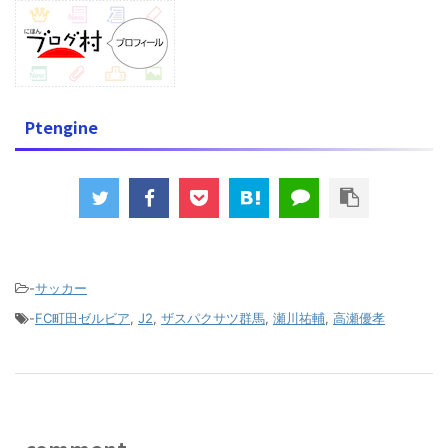
Ptengine
-
サッカー
-
FC町田ゼルビア
,
J2
,
ザスパクサツ群馬
,
瀬川祐輔
,
高瀬優孝