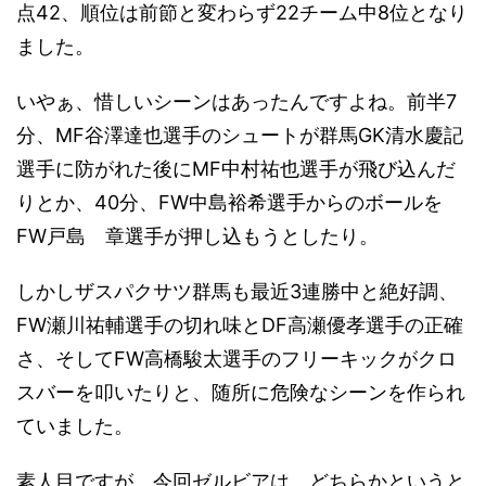
点42、順位は前節と変わらず22チーム中8位となり
ました。
いやぁ、惜しいシーンはあったんですよね。前半7
分、MF谷澤達也選手のシュートが群馬GK清水慶記
選手に防がれた後にMF中村祐也選手が飛び込んだ
りとか、40分、FW中島裕希選手からのボールを
FW戸島 章選手が押し込もうとしたり。
しかしザスパクサツ群馬も最近3連勝中と絶好調、
FW瀬川祐輔選手の切れ味とDF高瀬優孝選手の正確
さ、そしてFW高橋駿太選手のフリーキックがクロ
スバーを叩いたりと、随所に危険なシーンを作られ
ていました。
素人目ですが、今回ゼルビアは、どちらかというと