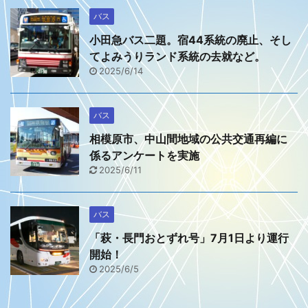
バス
小田急バス二題。宿44系統の廃止、そし
てよみうりランド系統の去就など。
2025/6/14
バス
相模原市、中山間地域の公共交通再編に
係るアンケートを実施
2025/6/11
バス
「萩・長門おとずれ号」7月1日より運行
開始！
2025/6/5