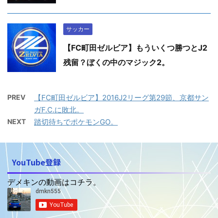
サッカー
【FC町田ゼルビア】もういくつ勝つとJ2
残留？ぼくの中のマジック2。
PREV
【FC町田ゼルビア】2016J2リーグ第29節、京都サン
ガF.C.に敗北。
NEXT
踏切待ちでポケモンGO。
YouTube登録
デメキンの動画はコチラ。