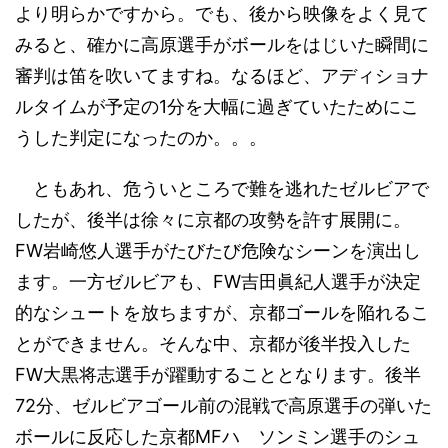
より明らかですから。でも、後から映像をよく見て
みると、確かに高原選手がボールをはじいた瞬間に
審判は笛を吹いてますね。なるほど、アディショナ
ルタイムが予定の1分を大幅に過ぎていたためにこ
うした判定になったのか。。。
ともあれ、危ういところで難を逃れたゼルビアで
したが、後半は徐々に京都の攻勢を許す展開に。
FW岩崎悠人選手がたびたび危険なシーンを演出し
ます。一方ゼルビアも、FW吉田眞紀人選手が決定
的なシュートを放ちますが、京都ゴールを陥れるこ
とができません。そんな中、京都が後半投入した
FW大黒将志選手が躍動することとなります。後半
72分、ゼルビアゴール前の混戦で高原選手の弾いた
ボールに反応した京都MFハ ソンミン選手のシュ