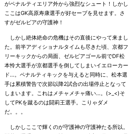
がペナルティエリア外から強烈なシュート！しかし
ここはGK高原寿康選手が好セーブを見せます。さ
すがゼルビアの守護神！
しかし絶体絶命の危機はその直後にやって来まし
た。前半アディショナルタイムも尽きた頃、京都フ
リーキックからの局面、ゼルビアゴール前でDF松
本怜大選手が京都選手を倒してしまいイエローカー
ド…。ペナルティキックを与えると同時に、松本選
手は累積警告で次節以降2試合の出場停止となって
しまいます。これはメチャメチャ痛い…。(>_<)そ
してPKを蹴るのは闘莉王選手。こりゃダメ
だ。。。
しかしここで輝くのが守護神の守護神たる所以。