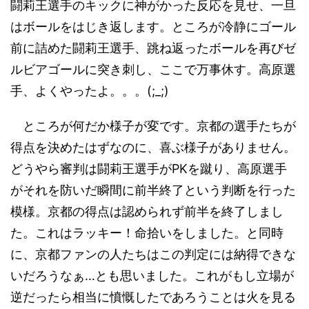
闘莉王選手のキックに神がかった反応を見せ、一旦
はボールをはじき返します。ところが冷静にゴール
前に詰めた闘莉王選手、跳ね返ったボールを再びゼ
ルビアゴールに突き刺し、ここで万事休す。高原選
手、よくやったよ。。。(;_;)
ところが何だか様子が変です。京都の選手たちが
得点を決めたはずなのに、喜ぶ様子がありません。
どうやら審判は闘莉王選手がPKを蹴り、高原選手
がそれを防いだ瞬間に前半終了という判断を行った
模様。京都の得点は認められず前半を終了しまし
た。これはラッキー！命拾いをしました。と同時
に、京都ファンの人たちはこの判定には納得できな
いだろうなぁ…とも思いました。これがもし立場が
逆だったら相当に憤慨したであろうことは火を見る