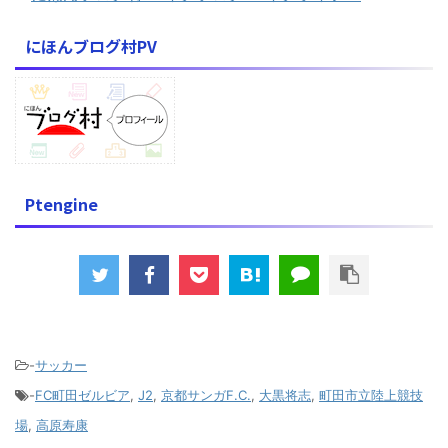
にほんブログ村PV
Ptengine
-
サッカー
-
FC町田ゼルビア
,
J2
,
京都サンガF.C.
,
大黒将志
,
町田市立陸上競技
場
,
高原寿康