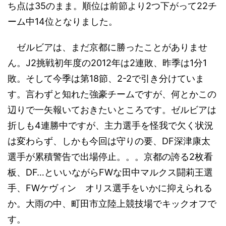
ち点は35のまま。順位は前節より2つ下がって22チ
ーム中14位となりました。
ゼルビアは、まだ京都に勝ったことがありませ
ん。J2挑戦初年度の2012年は2連敗、昨季は1分1
敗。そして今季は第18節、2-2で引き分けていま
す。言わずと知れた強豪チームですが、何とかこの
辺りで一矢報いておきたいところです。ゼルビアは
折しも4連勝中ですが、主力選手を怪我で欠く状況
は変わらず、しかも今回は守りの要、DF深津康太
選手が累積警告で出場停止。。。京都の誇る2枚看
板、DF…といいながらFWな田中マルクス闘莉王選
手、FWケヴィン オリス選手をいかに抑えられる
か。大雨の中、町田市立陸上競技場でキックオフで
す。