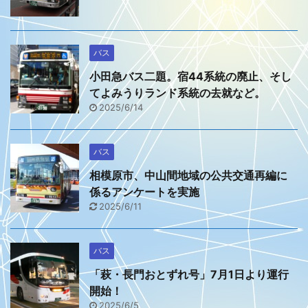
バス
小田急バス二題。宿44系統の廃止、そし
てよみうりランド系統の去就など。
2025/6/14
バス
相模原市、中山間地域の公共交通再編に
係るアンケートを実施
2025/6/11
バス
「萩・長門おとずれ号」7月1日より運行
開始！
2025/6/5