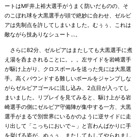
ートはMF井上裕大選手がうまく防いだものの、そ
のこぼれ球を大黒選手が頭で絶妙に合わせ、ゼルビ
アは先制点を許してしまいました。むぅぅ、これは
敵ながら技ありなシュート…。
さらに82分、ゼルビアはまたしても大黒選手に煮
え湯を呑まされることに。。。左サイドを岩崎選手
が駆け上がり、クロスボールを送った先には大黒選
手。高くバウンドする難しいボールをジャンプしな
がらゼルビアゴールに流し込み、2点目が入ってし
まいました。リプレイを見てみると、駆け上がる岩
崎選手の側にゼルビア守備陣が集中する一方、大黒
選手がまるで別世界にいるかのように逆サイドに走
り出して「こっちにおいで～」と言わんばかりに手
を挙げる姿が。ぬぅぅ、またしてもしてやられまし