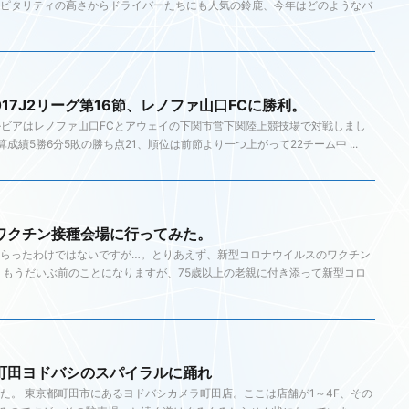
ピタリティの高さからドライバーたちにも人気の鈴鹿、今年はどのようなバ
17J2リーグ第16節、レノファ山口FCに勝利。
ルビアはレノファ山口FCとアウェイの下関市営下関陸上競技場で対戦しまし
成績5勝6分5敗の勝ち点21、順位は前節より一つ上がって22チーム中 ...
ワクチン接種会場に行ってみた。
らったわけではないですが…。とりあえず、新型コロナウイルスのワクチン
もうだいぶ前のことになりますが、75歳以上の老親に付き添って新型コロ
町田ヨドバシのスパイラルに踊れ
ました。 東京都町田市にあるヨドバシカメラ町田店。ここは店舗が1～4F、その