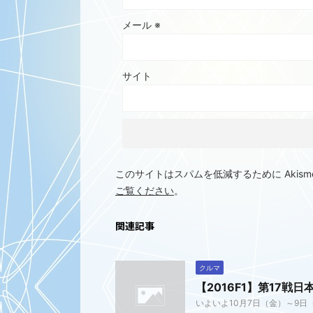
メール
※
サイト
このサイトはスパムを低減するために Akism
ご覧ください
。
関連記事
クルマ
【2016F1】第17戦
いよいよ10月7日（金）～9日