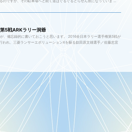
るのですが、その駐車場へと続く道はぐるぐるとらせん状になっていま ...
】第5戦ARKラリー洞爺
が、備忘録的に書いておこうと思います。 2016全日本ラリー選手権第5戦が
で行われ、三菱ランサーエボリューションXを駆る奴田原文雄選手／佐藤忠宜