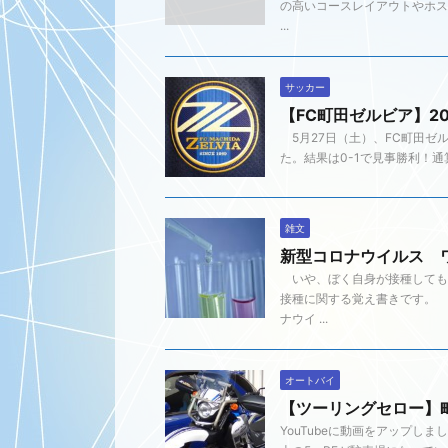
の高いコースレイアウトやホス
...
サッカー
【FC町田ゼルビア】20
5月27日（土）、FC町田ゼ
た。結果は0-1で見事勝利！通算
雑文
新型コロナウイルス 
いや、ぼく自身が接種しても
接種に関する覚え書きです。 
ナウイ ...
オートバイ
【ツーリングセロー】
YouTubeに動画をアップし