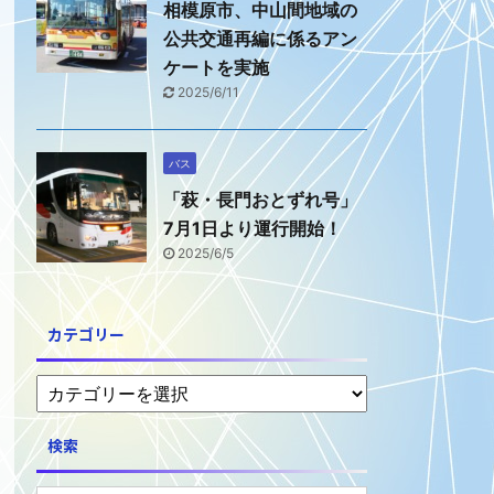
相模原市、中山間地域の
公共交通再編に係るアン
ケートを実施
2025/6/11
バス
「萩・長門おとずれ号」
7月1日より運行開始！
2025/6/5
カテゴリー
検索