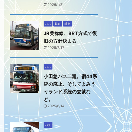
2026/1/21
バス
鉄道
雑文
JR美祢線、BRT方式で復
旧の方針決まる
2025/7/17
バス
小田急バス二題。宿44系
統の廃止、そしてよみう
りランド系統の去就な
ど。
2025/6/14
バス