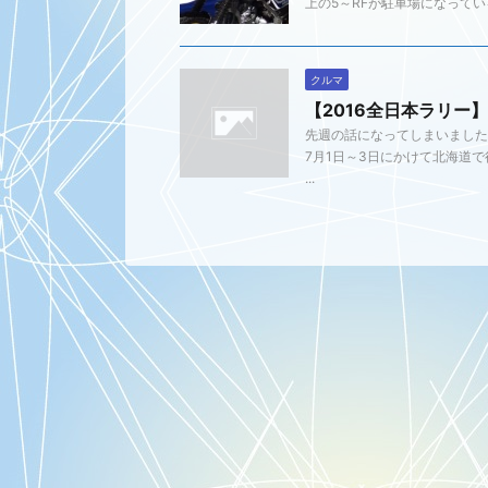
上の5～RFが駐車場になってい
クルマ
【2016全日本ラリー
先週の話になってしまいました
7月1日～3日にかけて北海道
...