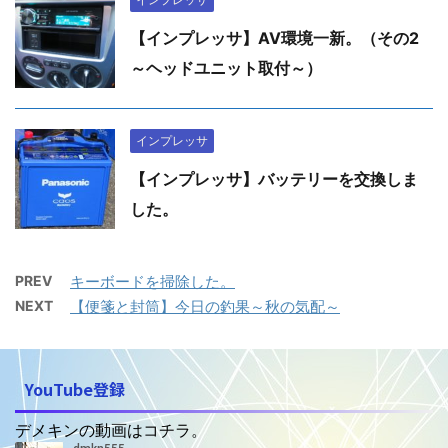
【インプレッサ】AV環境一新。（その2
～ヘッドユニット取付～）
インプレッサ
【インプレッサ】バッテリーを交換しま
した。
PREV
キーボードを掃除した。
NEXT
【便箋と封筒】今日の釣果～秋の気配～
YouTube登録
デメキンの動画はコチラ。