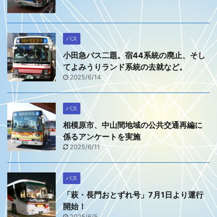
バス
小田急バス二題。宿44系統の廃止、そし
てよみうりランド系統の去就など。
2025/6/14
バス
相模原市、中山間地域の公共交通再編に
係るアンケートを実施
2025/6/11
バス
「萩・長門おとずれ号」7月1日より運行
開始！
2025/6/5