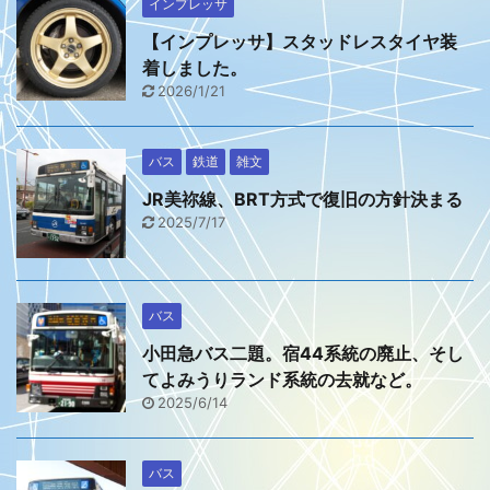
インプレッサ
【インプレッサ】スタッドレスタイヤ装
着しました。
2026/1/21
バス
鉄道
雑文
JR美祢線、BRT方式で復旧の方針決まる
2025/7/17
バス
小田急バス二題。宿44系統の廃止、そし
てよみうりランド系統の去就など。
2025/6/14
バス