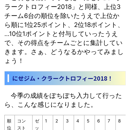
ラークトロフィー2018」と同様、上位3
チーム6台の順位を除いたうえで上位か
ら順に1位25ポイント、2位18ポイント、
…10位1ポイントと付与していったうえ
で、その得点をチームごとに集計してい
きます。さぁ、どうなるかやってみまし
ょう！
にせジム・クラークトロフィー2018！
今季の成績をぽちぽち入力して行った
ら、こんな感じになりました。
順
コン
ゼ
1
2
3
4
5
6
7
8
位
スト
ッ