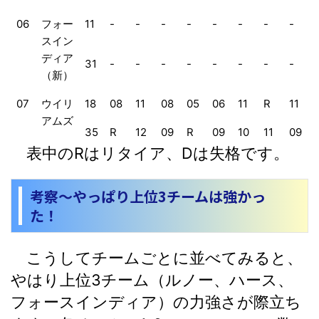
06
フォー
11
-
-
-
-
-
-
-
-
スイン
ディア
31
-
-
-
-
-
-
-
-
（新）
07
ウイリ
18
08
11
08
05
06
11
R
11
アムズ
35
R
12
09
R
09
10
11
09
表中のRはリタイア、Dは失格です。
--
フォー
11
05
13
06
01
04
06
08
R
スイン
考察～やっぱり上位3チームは強かっ
ディア
31
06
07
05
R
R
01
03
R
た！
（旧）
こうしてチームごとに並べてみると、
やはり上位3チーム（ルノー、ハース、
フォースインディア）の力強さが際立ち