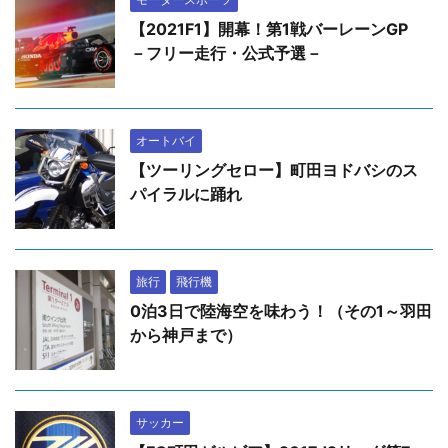
【2021F1】開幕！第1戦バーレーンGP
－フリー走行・公式予選－
オートバイ
【ツーリングセロー】町田ヨドバシのス
パイラルに踊れ
旅行
飛行機
0泊3日で陸海空を味わう！（その1～羽田
から神戸まで）
サッカー