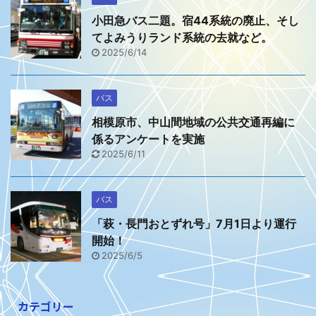
小田急バス二題。宿44系統の廃止、そし
てよみうりランド系統の去就など。
2025/6/14
バス
相模原市、中山間地域の公共交通再編に
係るアンケートを実施
2025/6/11
バス
「萩・長門おとずれ号」7月1日より運行
開始！
2025/6/5
カテゴリー