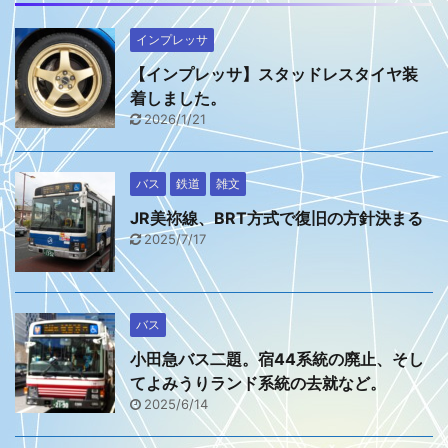
インプレッサ
【インプレッサ】スタッドレスタイヤ装
着しました。
2026/1/21
バス
鉄道
雑文
JR美祢線、BRT方式で復旧の方針決まる
2025/7/17
バス
小田急バス二題。宿44系統の廃止、そし
てよみうりランド系統の去就など。
2025/6/14