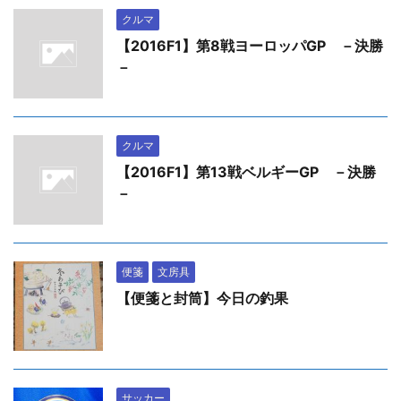
クルマ
【2016F1】第8戦ヨーロッパGP －決勝
－
クルマ
【2016F1】第13戦ベルギーGP －決勝
－
便箋
文房具
【便箋と封筒】今日の釣果
サッカー